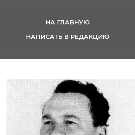
НА ГЛАВНУЮ
НАПИСАТЬ В РЕДАКЦИЮ