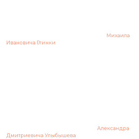
Композитор, руководитель церковного хора
Родился на территории современной Украины
в семье крепостных крестьян.
Был учеником русского композитора
Михаила
Ивановича Глинки
, который рекомендовал его
владельцу села Богородское (ныне город
Богородск Нижегородская обл.) помещику С.В.
Шереметеву.
Служил регентом Собора Рождества
Богородицы.
Хор, руководимый Кравцовым, славился на
всю округу.
В его репертуаре были собственные
церковные сочинения, светские концерты,
сочинения М.И. Глинки.
Был близким другом музыковеда
Александра
Дмитриевича Улыбышева
и астронома