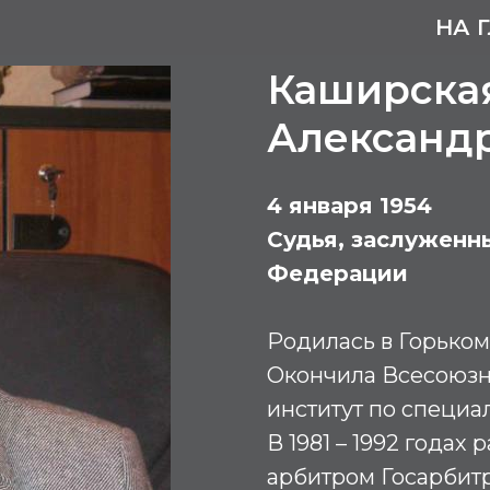
НА 
Каширска
Александ
4 января 1954
Судья, заслуженн
Федерации
Родилась в Горьком
Окончила Всесоюз
институт по специал
В 1981 – 1992 годах
арбитром Госарбит