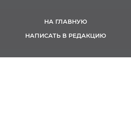
НА ГЛАВНУЮ
НАПИСАТЬ В РЕДАКЦИЮ
Камшилов Александр
Никандрович
1922 – 1981
Художник-живописец
Родился в Нижнем Новгороде.
Окончил Горьковское художественное