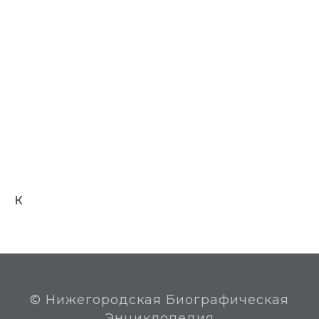
училище (1947 г.).
Один из организаторов послевоенного
педагогического процесса в изобразительном
искусстве.
Организатор и педагог кружка рисования,
впоследствии студии при Дворце пионеров
им. В.П. Чкалова, (1946-1950), Горьковской
художественной школы (1960-1978), директор и
преподаватель Горьковского художественного
училища (1960-1978).
Жил в городе Горьком, похоронен на кладбище
"Марьина Роща".
К
© Нижегородская Биографическая
Энциклопедия