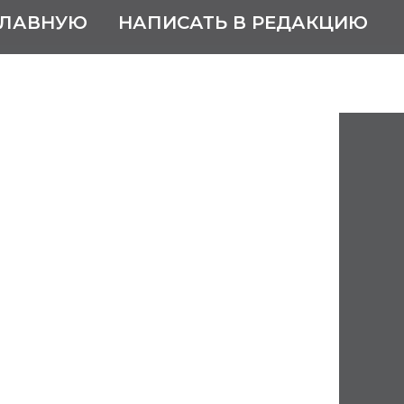
ГЛАВНУЮ
НАПИСАТЬ В РЕДАКЦИЮ
 Кирилл
вич
 ноября 2011
их наук, профессор
Новгороде.
ческий факультет Горьковского
верситета (1954 г.).
сотрудник ФНПЦ ФГУП "ННИПИ