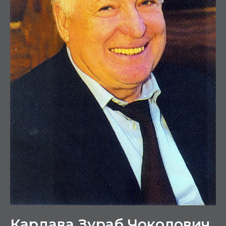
Кардава Зураб Чоколович