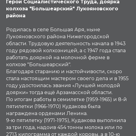
Герой Социалистического Труда, доярка
колхоза "Большеарский" Лукояновского
района
Родилась в селе Большая Аря, ныне
Лукояновского района Нижегородской
области. Трудовую деятельность начала в 1943
году рядовой колхозницей, а с 1947 года стала
работать дояркой на молочной ферме в
колхозе "Большеарский".
Благодаря старанию и настойчивости, скоро
стала настоящим мастером своего дела и в 1955
году удостоилась звания «Лучшей молодой
доярки» тогда ещё Арзамасской области.
По итогам работы в семилетке (1959-1965) и 8-й
пятилетки (1966-1970) Кудакова была
награждена орденами Ленина.
9-ю пятилетку (1971-1975), Кудакова выполнила
за три года, надоив 454 тонны молока или по
2713 килограмма от каждой коровы, а в 10-ю