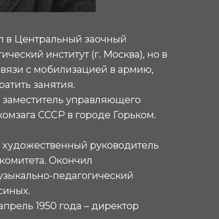
ил в Центральный заочный
ческий институт (г. Москва), но в
в связи с мобилизацией в армию,
ратить занятия.
 – заместитель управляющего
комзага СССР в городе Горьком.
х – художественный руководитель
комитета. Окончил
узыкально-педагогический
синых.
апрель 1950 года – директор