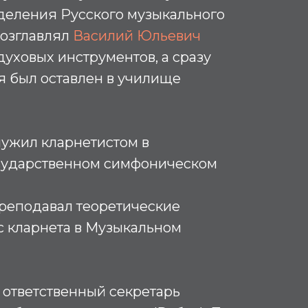
деления Русского музыкального
возглавлял
Василий Юльевич
 духовых инструментов, а сразу
я был оставлен в училище
 служил кларнетистом в
сударственном симфоническом
 преподавал теоретические
с кларнета в Музыкальном
 – ответственный секретарь