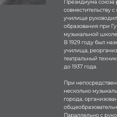
Президиума союза р
совместительству с
училище руководил
образования при Губо
музыкальной школе
В 1929 году был на
училища, реорганиз
театральный техник
до 1937 года.
При непосредствен
несколько музыкаль
города, организов
общеобразовательн
Параллельно с рук