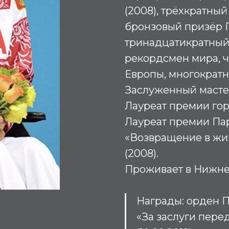
(2008), трёхкратн
бронзовый призёр П
тринадцатикратный
рекордсмен мира, 
Европы, многократ
Заслуженный мастер
Лауреат премии гор
Лауреат премии Па
«Возвращение в жи
(2008).
Проживает в Нижне
Награды: орден П
«За заслуги пере