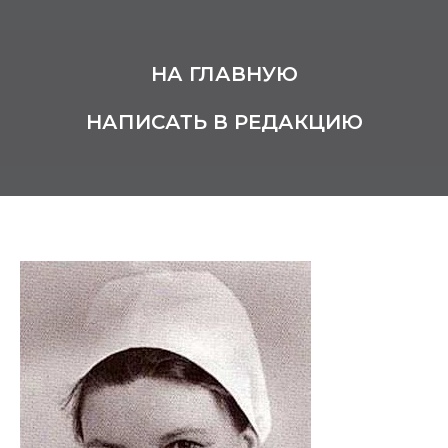
НА ГЛАВНУЮ
НАПИСАТЬ В РЕДАКЦИЮ