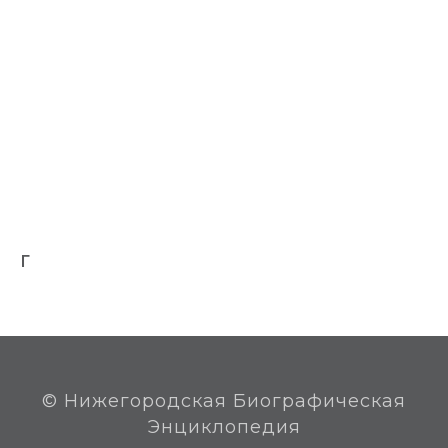
Заслуженный деятель науки Российской
Федерации (03.12.2001).
Заслуженный профессор Нижегородского
государственного университета им. Н.И.
Лобачевского.
Почётный профессор Нижегородского
государственного университета им. Н.И.
Лобачевского.
Лауреат премии города Нижнего Новгорода
(1994).
Проживает в Нижнем Новгороде.
Г
© Нижегородская Биографическая
Энциклопедия