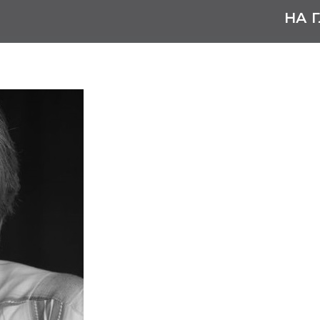
НА 
Ганин Вл
1 января 1965
Заслуженный арт
Родился в городе Г
Окончил Горьковское
В 1985 – 2000 годах
зрителя «Театр на С
С 2000 года – актёр
постановщик (г. Ни