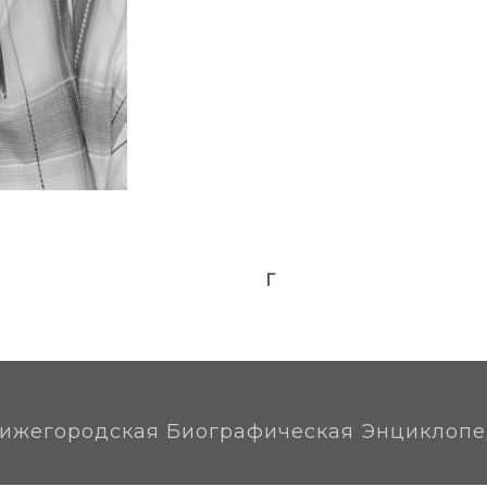
За время своей арт
роли в пьесах русс
репертуара, соврем
Заслуженный артис
(22.12.2005).
Лауреат областной 
Собольщикова-Сама
Проживает в Нижне
Г
ижегородская Биографическая Энциклоп