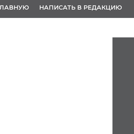
ГЛАВНУЮ
НАПИСАТЬ В РЕДАКЦИЮ
адимир Юрьевич
ист Российской Федерации
орьком.
 театральное училище (1985 г.).
 работал в Кировском театре юного
пасской».
 театра «Вера», художник-
жний Новгород).