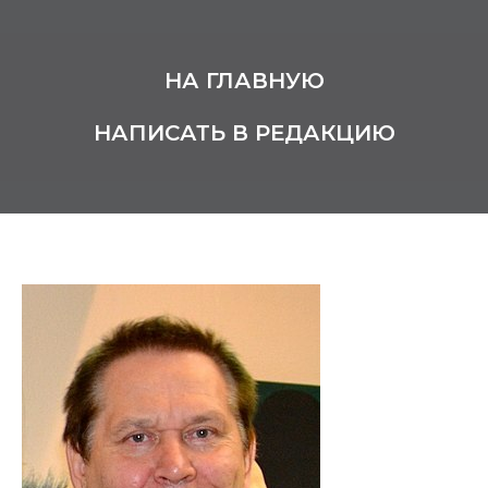
НА ГЛАВНУЮ
НАПИСАТЬ В РЕДАКЦИЮ