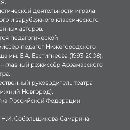
я.
истической деятельности играла
кого и зарубежного классического
енных авторов.
ется педагогической
жиссёр-педагог Нижегородского
а им. Е.А. Евстигнеева (1993-2008).
х – главный режиссёр Арзамасского
тра.
жественный руководитель театра
Нижний Новгород).
тка Российской Федерации
. Н.И. Собольщикова-Самарина