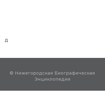
футболе», «Мальчики», «Улица молодости», «Им
было девятнадцать».
Жила в Москве, похоронена на Николо-
Архангельском кладбище.
Награды:
медаль «За трудовую доблесть»
(18.01.1949).
Д
© Нижегородская Биографическая
Энциклопедия