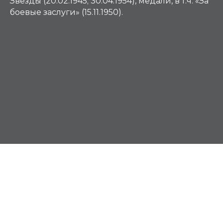
Звезды (20.02.1945; 30.04.1954), медали, в т.ч. «За
боевые заслуги» (15.11.1950).
Д