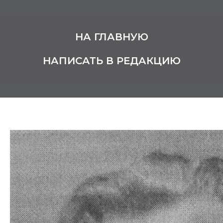
НА ГЛАВНУЮ
НАПИСАТЬ В РЕДАКЦИЮ