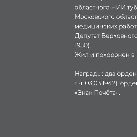
областного НИИ ту
Московского облас
медицинских работ
Депутат Верховного 
1950).
Жил и похоронен в 
Награды:
два орден
т.ч. 03.03.1942); о
«Знак Почёта».
Ц, Ч