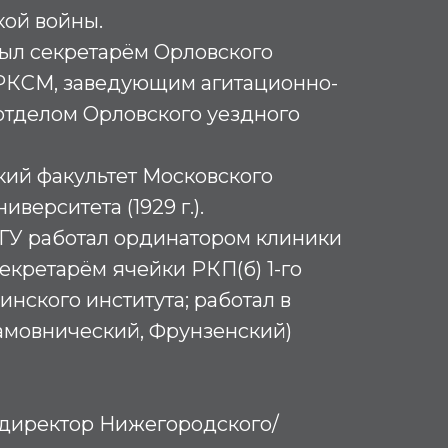
кой войны.
 был секретарём Орловского
 РКСМ, заведующим агитационно-
отделом Орловского уездного
ий факультет Московского
верситета (1929 г.).
ГУ работал ординатором клиники
секретарём ячейки РКП(б) 1-го
нского института; работал в
амовнический, Фрунзенский)
 – директор Нижегородского/