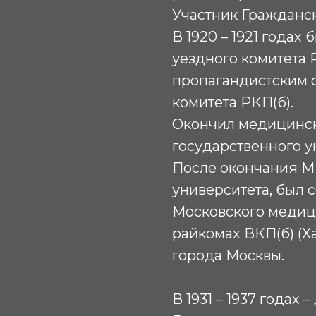
Участник Гражданс
В 1920 – 1921 годах
уездного комитета
пропагандистским 
комитета РКП(б).
Окончил медицинск
государственного уни
После окончания М
университета, был 
Московского медици
райкомах ВКП(б) (Х
города Москвы.
В 1931 – 1937 годах