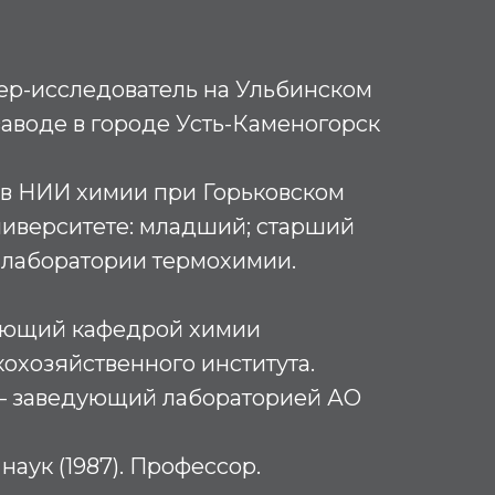
нер-исследователь на Ульбинском
аводе в городе Усть-Каменогорск
л в НИИ химии при Горьковском
ниверситете: младший; старший
 лаборатории термохимии.
дующий кафедрой химии
кохозяйственного института.
х – заведующий лабораторией АО
аук (1987). Профессор.