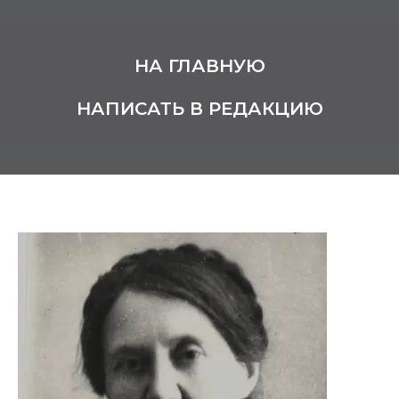
НА ГЛАВНУЮ
НАПИСАТЬ В РЕДАКЦИЮ