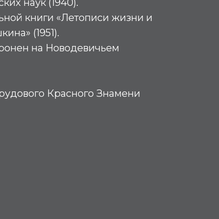
их наук (1940).
ьной книги «Летописи жизни и
кина» (1951).
оронен на Новодевичьем
Трудового Красного Знамени