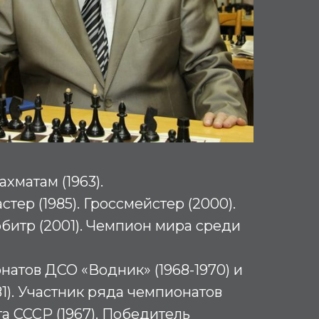
хматам (1963).
ер (1985). Гроссмейстер (2000).
итр (2001). Чемпион мира среди
атов ДСО «Водник» (1968-1970) и
81). Участник ряда чемпионатов
 СССР (1967). Победитель