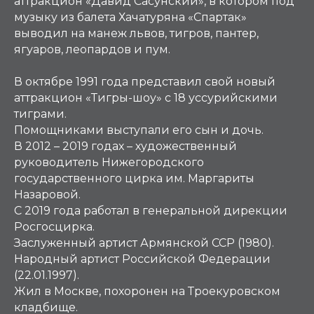
аттракцион «Давид Сасунский», в котором под
музыку из балета Хачатуряна «Спартак»
выводил на манеж львов, тигров, пантер,
ягуаров, леопардов и пум.
В октябре 1991 года представил свой новый
аттракцион «Тигры-шоу» с 18 уссурийскими
тиграми.
Помощниками выступали его сын и дочь.
В 2012 – 2019 годах – художественный
руководитель Нижегородского
государственного цирка им. Маргариты
Назаровой.
С 2019 года работал в генеральной дирекции
Росгосцирка.
Заслуженный артист Армянской ССР (1980).
Народный артист Российской Федерации
(22.01.1997).
Жил в Москве, похоронен на Троекуровском
кладбище.