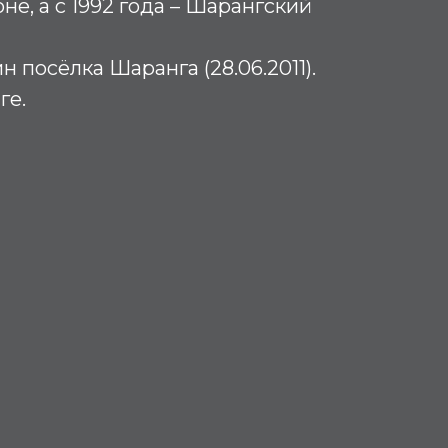
не, а с 1992 года – Шарангский
 посёлка Шаранга (28.06.2011).
ге.