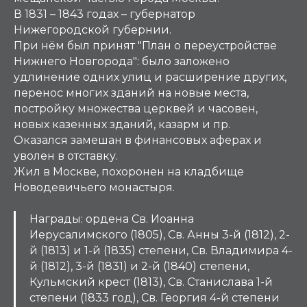
В 1831 – 1843 годах – губернатор
Нижегородской губернии.
При нём был принят "План о переустройстве
Нижнего Новгорода": было заложено
удлинение одних улиц и расширение других,
перенос многих зданий на новые места,
постройку множества церквей и часовен,
новых казенных зданий, казарм и пр.
Оказался замешан в финансовых аферах и
уволен в отставку.
Жил в Москве, похоронен на кладбище
Новодевичьего монастыря.
Награды: ордена Св. Иоанна
Иерусалимского (1805), Св. Анны 3-й (1812), 2-
й (1813) и 1-й (1835) степени, Св. Владимира 4-
й (1812), 3-й (1831) и 2-й (1840) степени,
Кульмский крест (1813), Св. Станислава 1-й
степени (1833 год), Св. Георгия 4-й степени