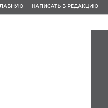
ГЛАВНУЮ
НАПИСАТЬ В РЕДАКЦИЮ
Василий
ич
тября 2021
оэлектроник
отник высшей школы РФ
ой области.
дское высшее инженерное
 адмирала С.О. Макарова (1963).
л в Горьковском политехническом