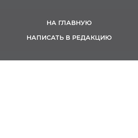
НА ГЛАВНУЮ
НАПИСАТЬ В РЕДАКЦИЮ
Бабанский Юрий
Борисович
2 июля 1928 – 12 июня 2014
Родился в городе Чарджуй, ныне город
Туркменабад, Туркмения.
Окончил Одесское высшее мореходное