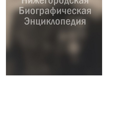
Бойцов Пётр Самойлович
1849 – ?
Архитектор
Родился в Нижнем Новгороде.
Считается, что Бойцов – самоучка, так и не
получивший лицензии на производство
строительных работ.