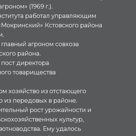
роном» (1969 г.).
нститута работал управляющим
«Мокринский» Кстовского района
и.
 – главный агроном совхоза
кого района.
л пост директора
ного товарищества
ом хозяйство из отстающего
о из передовых в районе.
ительный рост урожайности и
ьскохозяйственных культур,
отноводства. Ему удалось