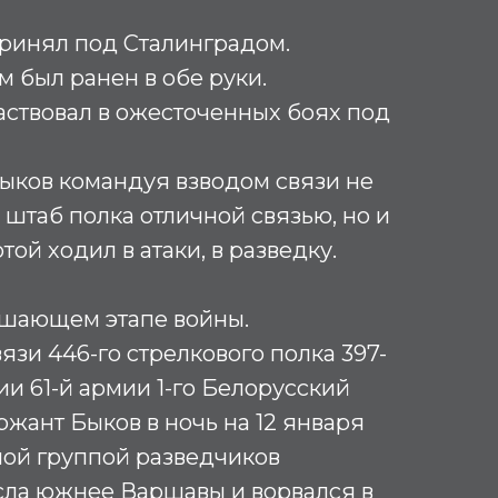
ринял под Сталинградом.
 был ранен в обе руки.
аствовал в ожесточенных боях под
ыков командуя взводом связи не
 штаб полка отличной связью, но и
той ходил в атаки, в разведку.
ршающем этапе войны.
язи 446-го стрелкового полка 397-
ии 61-й армии 1-го Белорусский
ржант Быков в ночь на 12 января
шой группой разведчиков
сла южнее Варшавы и ворвался в