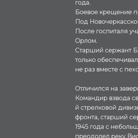
года.
Боевое крещение п
Под Новочеркасском
После госпиталя уч
Орлом.
Старший сержант Б
только обеспечивал
не раз вместе с пехо
Отличился на заве
Командир взвода св
й стрелковой дивиз
фронта, старший се
1945 года с неболь
преодолел реку Ви