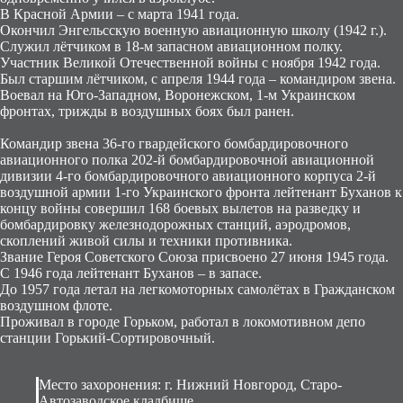
В Красной Армии – с марта 1941 года.
Окончил Энгельсскую военную авиационную школу (1942 г.).
Служил лётчиком в 18-м запасном авиационном полку.
Участник Великой Отечественной войны с ноября 1942 года.
Был старшим лётчиком, с апреля 1944 года – командиром звена.
Воевал на Юго-Западном, Воронежском, 1-м Украинском
фронтах, трижды в воздушных боях был ранен.
Командир звена 36-го гвардейского бомбардировочного
авиационного полка 202-й бомбардировочной авиационной
дивизии 4-го бомбардировочного авиационного корпуса 2-й
воздушной армии 1-го Украинского фронта лейтенант Буханов к
концу войны совершил 168 боевых вылетов на разведку и
бомбардировку железнодорожных станций, аэродромов,
скоплений живой силы и техники противника.
Звание Героя Советского Союза присвоено 27 июня 1945 года.
С 1946 года лейтенант Буханов – в запасе.
До 1957 года летал на легкомоторных самолётах в Гражданском
воздушном флоте.
Проживал в городе Горьком, работал в локомотивном депо
станции Горький-Сортировочный.
Место захоронения: г. Нижний Новгород, Старо-
Автозаводское кладбище.