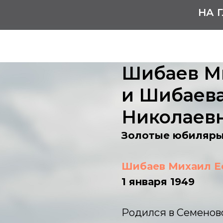
НА 
Шибаев М
и Шибаев
Николаев
Золотые юбиляр
Шибаев Михаил 
1 января 1949
Родился в Семеновс