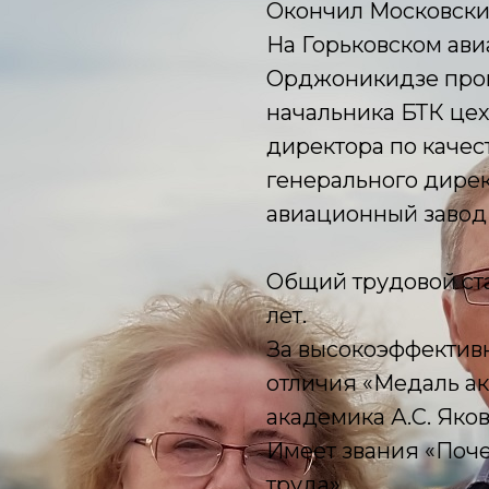
Окончил Московский
На Горьковском ави
Орджоникидзе прош
начальника БТК цех
директора по качес
генерального дире
авиационный завод 
Общий трудовой ст
лет.
За высокоэффектив
отличия «Медаль ак
академика А.С. Яков
Имеет звания «Поче
труда».