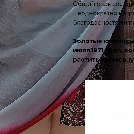
Общий стаж состави
Неоднократно нагр
благодарностями п
Золотые юбиляры 
июля1971 года, во
растить троих вну