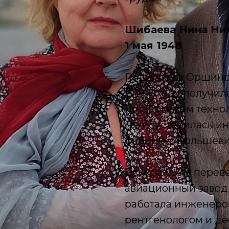
Шибаева Нина Ни
1 мая 1948
Родилась в Оршинс
В 1971 году получи
Костромском технол
трудоустроилась и
фабрику «Большеви
Вскоре была перев
авиационный завод
работала инженеро
рентгенологом и де