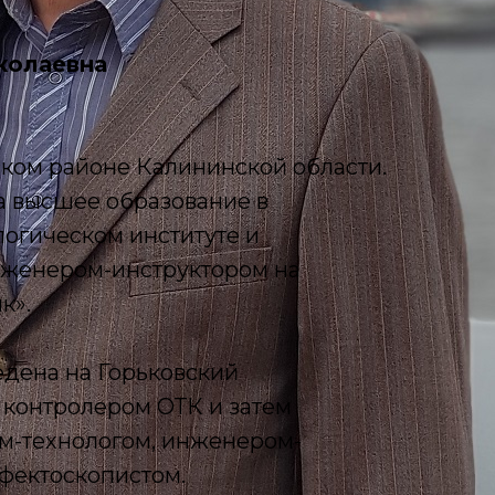
колаевна
ком районе Калининской области.
ла высшее образование в
огическом институте и
нженером-инструктором на
к».
едена на Горьковский
 контролером ОТК и затем
м-технологом, инженером-
фектоскопистом.