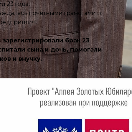
л 23 года.
аждалась почетными грамотами и
редприятия.
зарегистрировали брак 23
спитали сына и дочь, помогали
ков и внучку.