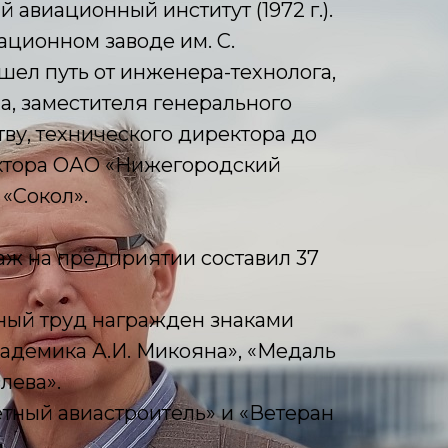
 авиационный институт (1972 г.).
ационном заводе им. С.
ел путь от инженера-технолога,
а, заместителя генерального
тву, технического директора до
ктора ОАО «Нижегородский
«Сокол».
аж на предприятии составил 37
ный труд награжден знаками
адемика А.И. Микояна», «Медаль
лева».
тный авиастроитель» и «Ветеран