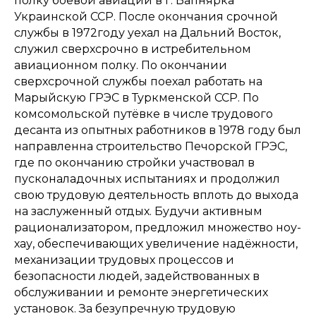
полку боевой авиации в г. Вапнярка
Украинской ССР. После окончания срочной
службы в 1972году уехал на Дальний Восток,
служил сверхсрочно в истребительном
авиационном полку. По окончании
сверхсрочной службы поехал работать на
Марыйскую ГРЭС в Туркменской ССР. По
комсомольской путёвке в числе трудового
десанта из опытных работников в 1978 году был
направленна строительство Печорской ГРЭС,
где по окончанию стройки участвовал в
пусконаладочных испытаниях и продолжил
свою трудовую деятельность вплоть до выхода
на заслуженный отдых. Будучи активным
рационализатором, предложил множество ноу-
хау, обеспечивающих увеличение надёжности,
механизации трудовых процессов и
безопасности людей, задействованных в
обслуживании и ремонте энергетических
установок. За безупречную трудовую