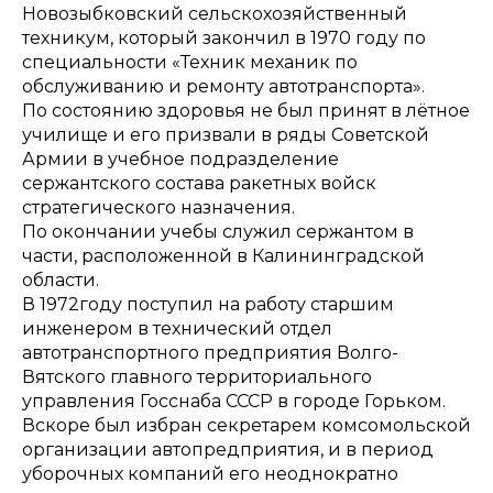
Новозыбковский сельскохозяйственный
техникум, который закончил в 1970 году по
специальности «Техник механик по
обслуживанию и ремонту автотранспорта».
По состоянию здоровья не был принят в лётное
училище и его призвали в ряды Советской
Армии в учебное подразделение
сержантского состава ракетных войск
стратегического назначения.
По окончании учебы служил сержантом в
части, расположенной в Калининградской
области.
В 1972году поступил на работу старшим
инженером в технический отдел
автотранспортного предприятия Волго-
Вятского главного территориального
управления Госснаба СССР в городе Горьком.
Вскоре был избран секретарем комсомольской
организации автопредприятия, и в период
уборочных компаний его неоднократно