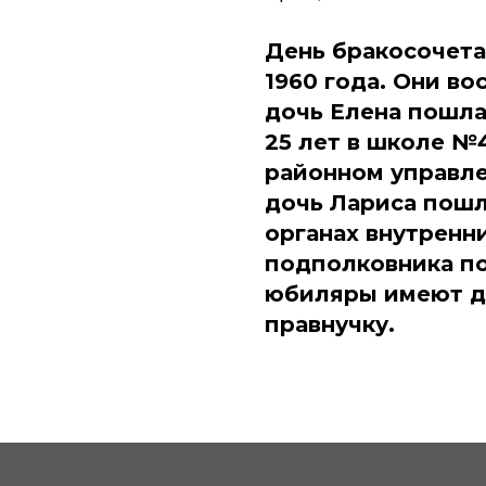
День бракосочета
1960 года. Они в
дочь Елена пошла
25 лет в школе №
районном управл
дочь Лариса пошл
органах внутренни
подполковника по
юбиляры имеют дв
правнучку.
АЛЛЕЯ ЗОЛОТЫХ ЮБИЛЯР