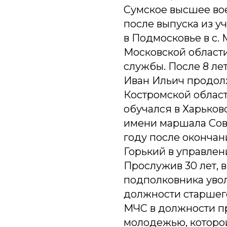
Сумское высшее во
после выпуска из у
в Подмосковье в с.
Московской област
службы. После 8 ле
Иван Ильич продол
Костромской област
обучался в Харько
имени маршала Сове
году после окончан
Горький в управлен
Прослужив 30 лет, в
подполковника увол
должности старшег
МЧС в должности пр
молодежью, которой