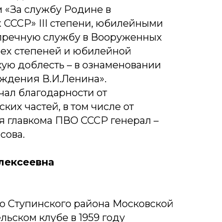
 «За службу Родине в
 СССР» III степени, юбилейными
пречную службу в Вооруженных
рех степеней и юбилейной
ую доблесть – в ознаменовании
ождения В.И.Ленина».
чал благодарности от
ких частей, в том числе от
я главкома ПВО СССР генерал –
сова.
лексеевна
о Ступинского района Московской
ельском клубе в 1959 году