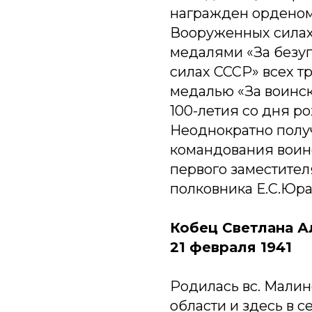
награжден орденом
Вооруженных силах
медалями «За безу
силах СССР» всех т
медалью «За воинск
100-летия со дня р
Неоднократно полу
командования воинс
первого заместител
полковника Е.С.Юра
Кобец Светлана А
21 февраля 1941
Родилась вс. Малин
области и здесь в с