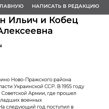
ГЛАВНУЮ
НАПИСАТЬ В РЕДАКЦИЮ
н Ильич и Кобец
Алексеевна
ы
рино Ново-Пражского района
асти Украинской ССР. В 1955 году
 Советской Армии, где прошел
младших военных
На следующий год поступил в