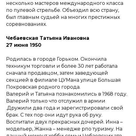
несколько мастеров международного класса
по пулевой стрельбе. Объездил всю страну,
был главным судьей на многих престижных
соревнованиях.
Чебаевская Татьяна Ивановна
27 июня 1950
Родилась в городе Горьком. Окончила
техникум торговли и более 30 лет работала
сначала продавцом, затем заведующей
секцией в филиале ЦУМана улице Большая
Покровская родного города.
Валерий и Татьяна познакомились в 1968 году.
Валерий только что отслужил в армии
.Дружили два года и зарегистрировали свой
брак. С тех пор они идут рука об руку.
Воспитали двух прекрасных дочерей. Инна –
модельер, Жанна – менедже рпо туризму. На
данный момент хобби семьи Чебаевских это