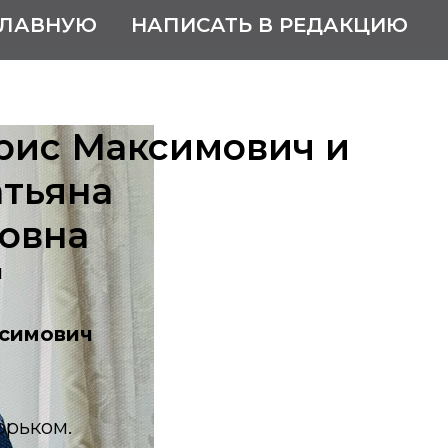
ГЛАВНУЮ
НАПИСАТЬ В РЕДАКЦИЮ
рис Максимович и
атьяна
овна
ы
ксимович
орьком.