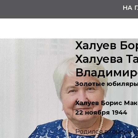
НА 
Халуев Бо
Халуева Т
Владимир
Золотые юбиляр
Халуев Борис Ма
22 ноября 1944
Родился в городе Г