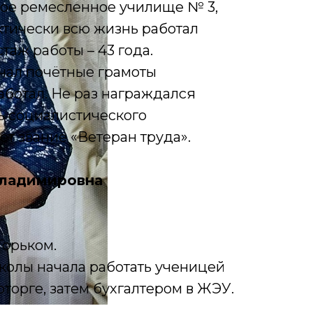
кое ремесленное училище № 3,
ктически всю жизнь работал
таж работы – 43 года.
чал почётные грамоты
аботал. Не раз награждался
ь социалистического
ет звание «Ветеран труда».
Владимировна
Горьком.
колы начала работать ученицей
оторге, затем бухгалтером в ЖЭУ.