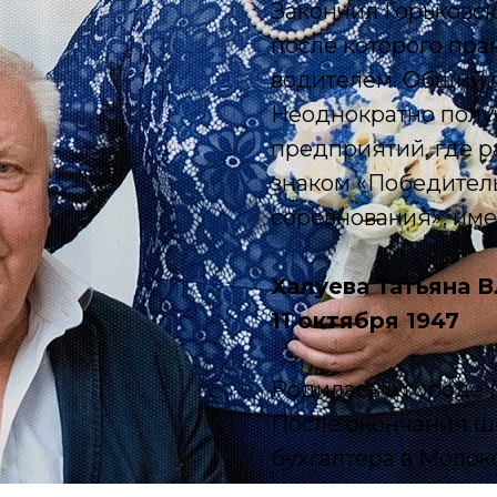
Закончил Горьковс
после которого пра
водителем. Общий с
Неоднократно полу
предприятий, где р
знаком «Победител
соревнования», име
Халуева Татьяна 
11 октября 1947
Родилась в городе 
После окончания ш
бухгалтера в Молок