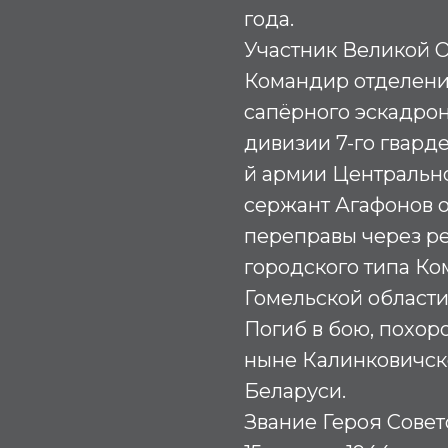
года.
Участник Великой О
Командир отделения
сапёрного эскадрон
дивизии 7-го гвард
й армии Центрально
сержант Агафонов о
переправы через ре
городского типа Ко
Гомельской области
Погиб в бою, похор
ныне Калинковичск
Беларуси.
Звание Героя Совет