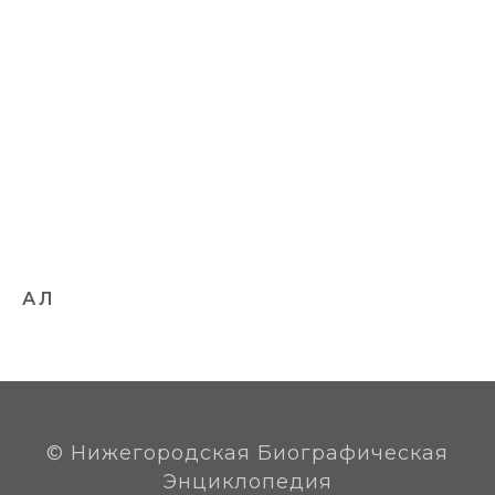
использованием высокочувствительных
современных лабораторных методов.
Доктор медицинских наук (1975). Профессор.
Автор более 150 научных работ.
Заслуженный деятель науки Российской
Федерации (15.06.1995).
Жила в Нижнем Новгороде, похоронена на
кладбище «Марьина Роща».
Награды: ордена Отечественной войны 2-й
степени (06.04.1985), Красной Звезды
(07.06.1945), медали.
АЛ
© Нижегородская Биографическая
Энциклопедия