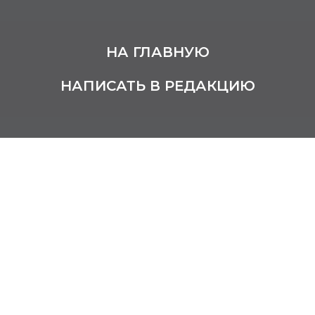
НА ГЛАВНУЮ
НАПИСАТЬ В РЕДАКЦИЮ
Алейник Мариям
Давыдовна
23 сентября 1921 – 8 апреля 1999
Доктор медицинских наук
Заслуженный деятель науки Российской
Федерации