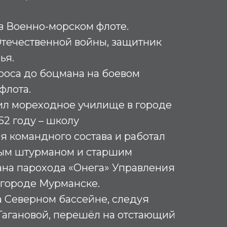
 в Военно-морском флоте.
Отечественной войны, защитник
ья.
роса до боцмана на боевом
флота.
ил мореходное училище в городе
952 году – школу
 командного состава и работал
орым штурманом и старшим
на парохода «Онега» Управления
 городе Мурманске.
 Северном бассейне, следуя
Гагановой, перешёл на отстающий