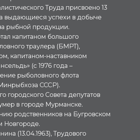
листического Труда присвоено 13
 за выдающиеся успехи в добыче
ва рыбной продукции.
тал капитаном большого
овного траулера (БМРТ),
ом, капитаном-наставником
сельдь» (с 1976 года –
ение рыболовного флота
инрыбхоза СССР).
о городского Совета депутатов
умер в городе Мурманске.
нию родственников на Бугровском
 Новгороде.
ина (13.04.1963), Трудового