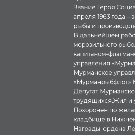
Звание Героя Социа
апреля 1963 года –
рыбы и производст
В дальнейшем рабо
морозильного рыбол
капитаном-флагман
управления «Мурман
Мурманское управл
«Мурманрыбфлот» М
Депутат Мурманског
трудящихся.Жил и 
Похоронен по жела
кладбище в Нижнем
Награды: ордена Лен