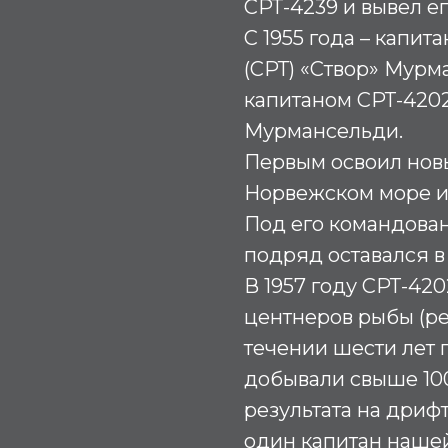
СРТ-4239 и вывел е
С 1955 года – капи
(СРТ) «Створ» Мурм
капитаном CРТ-4202
Мурмансельди.
Первым освоил нов
Норвежском море и
Под его командован
подряд оставался в
В 1957 году СРТ-420
центнеров рыбы (ре
течении шести лет 
добывали свыше 100
результата на дриф
один капитан нашей