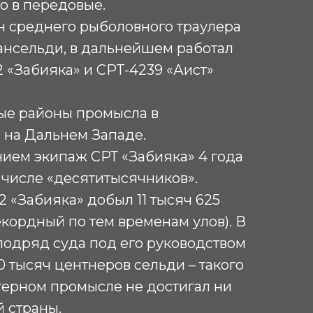
го в передовые.
тан среднего рыболовного траулера
ансельди, в дальнейшем работал
 «Забияка» и CPT-4239 «Аист»
ые районы промысла в
 на Дальнем Западе.
ием экипаж СРТ «Забияка» 4 года
 числе «десятитысячников».
2 «Забияка» добыл 11 тысяч 625
кордный по тем временам улов). В
подряд суда под его руководством
 тысяч центнеров сельди – такого
терном промысле не достигал ни
 страны.