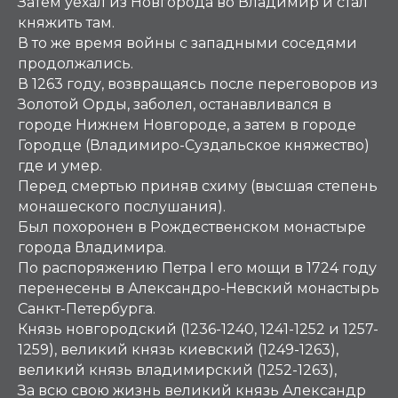
Затем уехал из Новгорода во Владимир и стал
княжить там.
В то же время войны с западными соседями
продолжались.
В 1263 году, возвращаясь после переговоров из
Золотой Орды, заболел, останавливался в
городе Нижнем Новгороде, а затем в городе
Городце (Владимиро-Суздальское княжество)
где и умер.
Перед смертью приняв схиму (высшая степень
монашеского послушания).
Был похоронен в Рождественском монастыре
города Владимира.
По распоряжению Петра I его мощи в 1724 году
перенесены в Александро-Невский монастырь
Санкт-Петербурга.
Князь новгородский (1236-1240, 1241-1252 и 1257-
1259), великий князь киевский (1249-1263),
великий князь владимирский (1252-1263),
За всю свою жизнь великий князь Александр