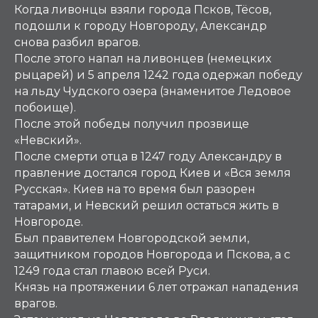
Когда ливонцы взяли города Псков, Тёсов,
подошли к городу Новгороду, Александр
снова разбил врагов.
После этого напал на ливонцев (немецких
рыцарей) и 5 апреля 1242 года одержал победу
на льду Чудского озера (знаменитое Ледовое
побоище).
После этой победы получил прозвище
«Невский».
После смерти отца в 1247 году Александру в
правление достался город Киев и «Вся земля
Русская». Киев на то время был разорен
татарами, и Невский решил остаться жить в
Новгороде.
Был правителем Новгородской земли,
защитником городов Новгорода и Пскова, а с
1249 года стал главою всей Руси.
Князь на протяжении 6 лет отражал нападения
врагов.