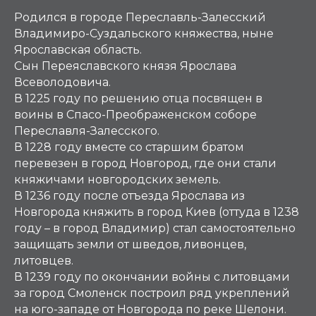
Родился в городе Переславль-Залесский
Владимиро-Суздальского княжества, ныне
Ярославская область.
Сын Переяславского князя Ярослава
Всеволодовича.
В 1225 году по решению отца посвящен в
воины в Спасо-Преображенском соборе
Переславля-Залесского.
В 1228 году вместе со старшим братом
перевезен в город Новгород, где они стали
княжичами новгородских земель.
В 1236 году после отъезда Ярослава из
Новгорода княжить в город Киев (оттуда в 1238
году – в город Владимир) стал самостоятельно
защищать земли от шведов, ливонцев,
литовцев.
В 1239 году по окончании войны с литовцами
за город Смоленск построил ряд укреплений
на юго-западе от Новгорода по реке Шелони.