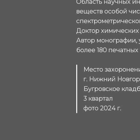
Область научных ин
веществ особой чис
спектрометрическог
Доктор химических н
Автор монографии, 
более 180 печатных 
Место захоронен
г. Нижний Новго
Бугровское клад
3 квартал
фото 2024 г.
АБ