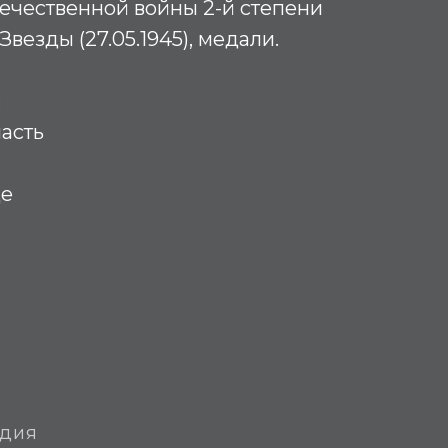
ечественной войны 2-й степени
 Звезды (27.05.1945), медали.
:
асть
ще
едия