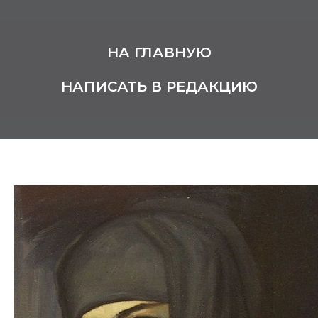
НА ГЛАВНУЮ
НАПИСАТЬ В РЕДАКЦИЮ